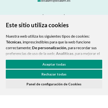
bisaurri@bisaurri.es
CONTACTO
MAPA WEB
AVISO LEGAL
PROTECCIÓN DE DATOS
ACCESIBILIDAD
Este sitio utiliza cookies
POLÍTICA DE COOKIES
Nuestra web utiliza los siguientes tipos de cookies:
ENLAC
Técnicas
, imprescindibles para que la web funcione
correctamente;
De personalización,
para recordar sus
preferencias de uso de la web;
Analíticas
, para mejorar el
funcionamiento de la web y sus servicios.
Aceptar todas
Si acepta pulsando el botón
“Aceptar todas”
Rechazar todas
consideramos que acepta su uso. Si pulsa el botón
“Rechazar todas”
o continúa navegando sin realizar
Panel de configuración de Cookies
ninguna acción, se guardarán las cookies técnicas
imprescindibles. Para personalizar sus preferencias
acceda al
“Panel de configuración de cookies”.
Puede consultar más información, cómo configurarlas y