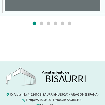
Ayuntamiento de
BISAURRI
C/ Albasini, s/n
22470
BISAURRI (HUESCA)
- ARAGÓN
(ESPAÑA)
Tlf fijo: 974553100- Tlf móvil: 722387456