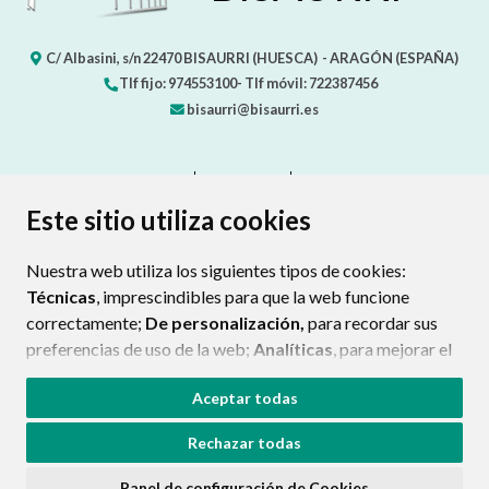
C/ Albasini, s/n
22470
BISAURRI (HUESCA)
- ARAGÓN
(ESPAÑA)
Tlf fijo: 974553100- Tlf móvil: 722387456
bisaurri@bisaurri.es
CONTACTO
MAPA WEB
AVISO LEGAL
PROTECCIÓN DE DATOS
ACCESIBILIDAD
Este sitio utiliza cookies
POLÍTICA DE COOKIES
Nuestra web utiliza los siguientes tipos de cookies:
ENLAC
Técnicas
, imprescindibles para que la web funcione
correctamente;
De personalización,
para recordar sus
preferencias de uso de la web;
Analíticas
, para mejorar el
funcionamiento de la web y sus servicios.
Aceptar todas
Si acepta pulsando el botón
“Aceptar todas”
Rechazar todas
consideramos que acepta su uso. Si pulsa el botón
“Rechazar todas”
o continúa navegando sin realizar
Panel de configuración de Cookies