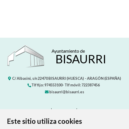
Ayuntamiento de
BISAURRI
C/ Albasini, s/n
22470
BISAURRI (HUESCA)
- ARAGÓN
(ESPAÑA)
Tlf fijo: 974553100- Tlf móvil: 722387456
bisaurri@bisaurri.es
CONTACTO
MAPA WEB
AVISO LEGAL
PROTECCIÓN DE DATOS
ACCESIBILIDAD
Este sitio utiliza cookies
POLÍTICA DE COOKIES