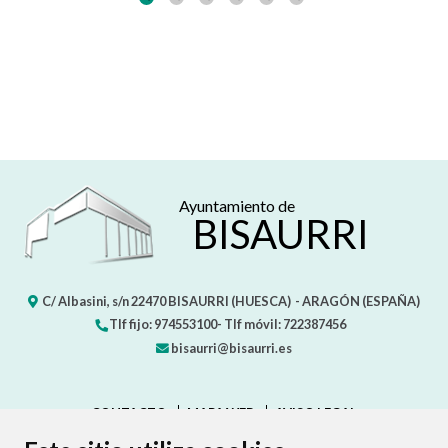
Ayuntamiento de
BISAURRI
C/ Albasini, s/n
22470
BISAURRI (HUESCA)
- ARAGÓN
(ESPAÑA)
Tlf fijo: 974553100- Tlf móvil: 722387456
bisaurri@bisaurri.es
CONTACTO
MAPA WEB
AVISO LEGAL
PROTECCIÓN DE DATOS
ACCESIBILIDAD