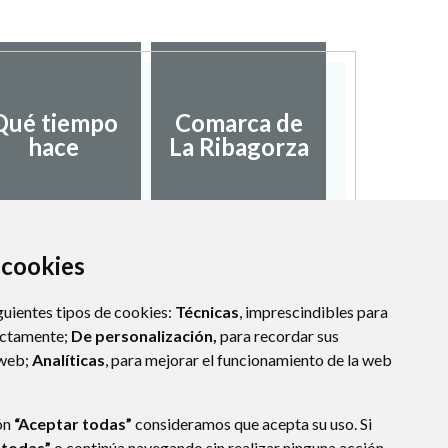
Qué tiempo
Comarca de
hace
La Ribagorza
a cookies
guientes tipos de cookies:
Técnicas
, imprescindibles para
ectamente;
De personalización,
para recordar sus
 web;
Analíticas
, para mejorar el funcionamiento de la web
ón
“Aceptar todas”
consideramos que acepta su uso. Si
 todas”
o continúa navegando sin realizar ninguna acción,