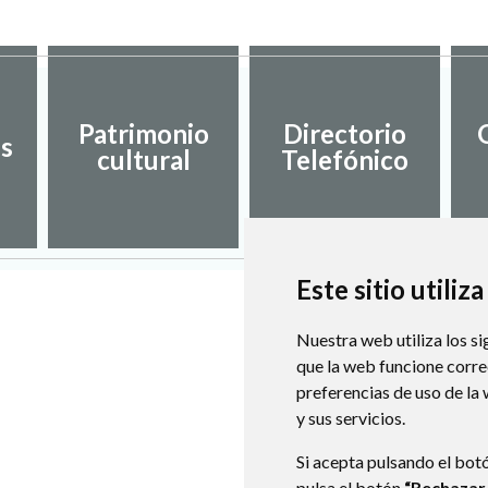
Patrimonio
Directorio
es
cultural
Telefónico
Este sitio utiliz
Nuestra web utiliza los si
que la web funcione corr
preferencias de uso de la
y sus servicios.
Si acepta pulsando el bot
pulsa el botón
“Rechazar