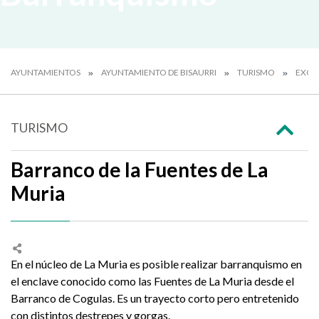
AYUNTAMIENTOS
AYUNTAMIENTO DE BISAURRI
TURISMO
EXCU
TURISMO
Barranco de la Fuentes de La
Muria
En el núcleo de La Muria es posible realizar barranquismo en
el enclave conocido como las Fuentes de La Muria desde el
Barranco de Cogulas. Es un trayecto corto pero entretenido
con distintos destrepes y gorgas.