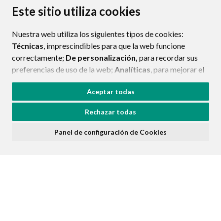
PROTECCIÓN DE DATOS
ACCESIBILIDAD
Este sitio utiliza cookies
POLÍTICA DE COOKIES
Nuestra web utiliza los siguientes tipos de cookies:
ENLAC
Técnicas
, imprescindibles para que la web funcione
correctamente;
De personalización,
para recordar sus
preferencias de uso de la web;
Analíticas
, para mejorar el
funcionamiento de la web y sus servicios.
Aceptar todas
Si acepta pulsando el botón
“Aceptar todas”
Rechazar todas
consideramos que acepta su uso. Si pulsa el botón
“Rechazar todas”
o continúa navegando sin realizar
Panel de configuración de Cookies
ninguna acción, se guardarán las cookies técnicas
imprescindibles. Para personalizar sus preferencias
acceda al
“Panel de configuración de cookies”.
Puede consultar más información, cómo configurarlas y
posibles riesgos en nuestra
Política de Cookies
.