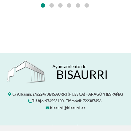
Ayuntamiento de
BISAURRI
C/ Albasini, s/n
22470
BISAURRI (HUESCA)
- ARAGÓN
(ESPAÑA)
Tlf fijo: 974553100- Tlf móvil: 722387456
bisaurri@bisaurri.es
CONTACTO
MAPA WEB
AVISO LEGAL