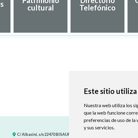
Patrimonio
Directorio
es
cultural
Telefónico
Este sitio utiliz
Nuestra web utiliza los si
que la web funcione corr
preferencias de uso de la
y sus servicios.
C/ Albasini, s/n
22470
BISAURRI (HUESCA)
- ARAGÓN
(ESPAÑA)