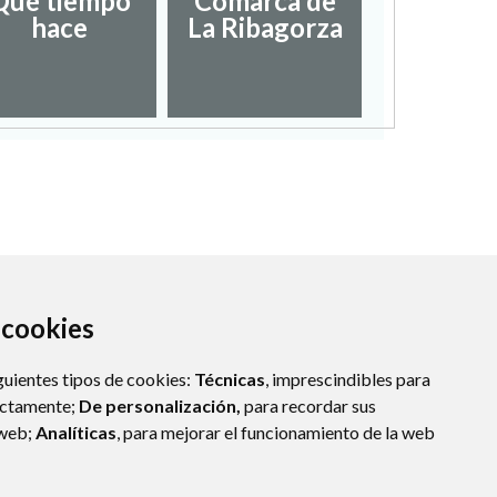
Qué tiempo
Comarca de
hace
La Ribagorza
a cookies
guientes tipos de cookies:
Técnicas
, imprescindibles para
ectamente;
De personalización,
para recordar sus
 web;
Analíticas
, para mejorar el funcionamiento de la web