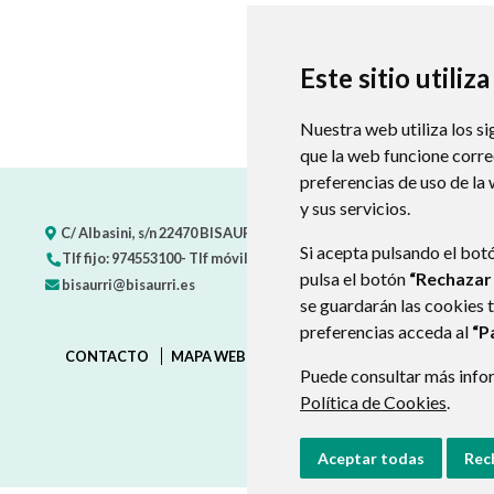
Este sitio utiliz
Nuestra web utiliza los si
que la web funcione corr
preferencias de uso de la
y sus servicios.
C/ Albasini, s/n
22470
BISAURRI (HUESCA)
- ARAGÓN
(ESPAÑA)
Si acepta pulsando el bot
Tlf fijo: 974553100- Tlf móvil: 722387456
pulsa el botón
“Rechazar
bisaurri@bisaurri.es
se guardarán las cookies 
preferencias acceda al
“P
CONTACTO
MAPA WEB
AVISO LEGAL
PROTECCIÓN D
Puede consultar más infor
Política de Cookies
.
Aceptar todas
Rec