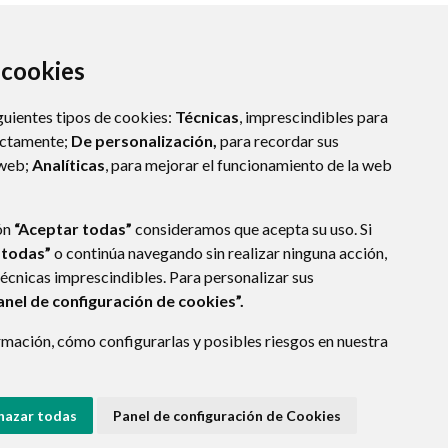
a cookies
guientes tipos de cookies:
Técnicas
, imprescindibles para
ectamente;
De personalización,
para recordar sus
 web;
Analíticas
, para mejorar el funcionamiento de la web
ón
“Aceptar todas”
consideramos que acepta su uso. Si
 todas”
o continúa navegando sin realizar ninguna acción,
técnicas imprescindibles. Para personalizar sus
anel de configuración de cookies”.
E DATOS
ACCESIBILIDAD
POLÍTICA DE COOKIES
mación, cómo configurarlas y posibles riesgos en nuestra
ENLACE EXTERNO A
hazar todas
Panel de configuración de Cookies