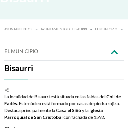
AYUNTAMIENTOS
AYUNTAMIENTO DE BISAURRI
EL MUNICIPIO
N
EL MUNICIPIO
Bisaurri
La localidad de Bisaurri está situada en las faldas del
Coll de
Fadés
. Este núcleo está formado por casas de piedra rojiza.
Destaca principalmente la C
asa el Siñó
y la
Iglesia
Parroquial de San Cristóbal
con fachada de 1592.