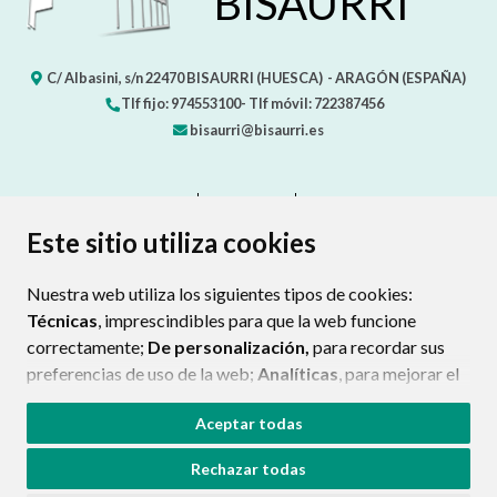
BISAURRI
C/ Albasini, s/n
22470
BISAURRI (HUESCA)
- ARAGÓN
(ESPAÑA)
Tlf fijo: 974553100- Tlf móvil: 722387456
bisaurri@bisaurri.es
CONTACTO
MAPA WEB
AVISO LEGAL
PROTECCIÓN DE DATOS
ACCESIBILIDAD
Este sitio utiliza cookies
POLÍTICA DE COOKIES
Nuestra web utiliza los siguientes tipos de cookies:
ENLAC
Técnicas
, imprescindibles para que la web funcione
correctamente;
De personalización,
para recordar sus
preferencias de uso de la web;
Analíticas
, para mejorar el
funcionamiento de la web y sus servicios.
Aceptar todas
Si acepta pulsando el botón
“Aceptar todas”
Rechazar todas
consideramos que acepta su uso. Si pulsa el botón